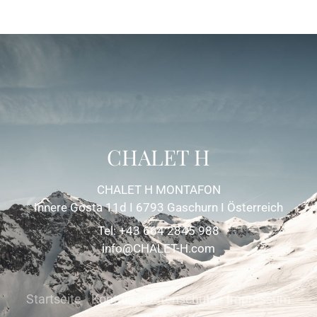
CHALET H
CHALET H MONTAFON
Innere Gosta 11d I 6793 Gaschurn I Österreich
Tel: +43 664 2845 988
info@CHALET-H.com
Startseite
Kontakt
Datenschutz
Impressum