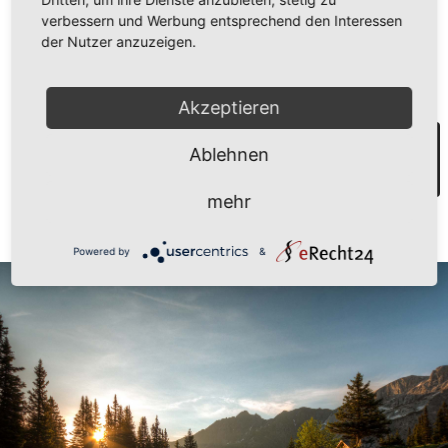
Komm vorbei und überzeuge Dich selbst von der
verbessern und Werbung entsprechend den Interessen
der Nutzer anzuzeigen.
Geselligkeit des Innermontafons!
Akzeptieren
Ablehnen
ENTDECKE JETZT DEN WINTER IN GASCHURN
mehr
Powered by
&