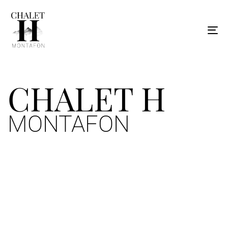
To
na
CHALET H
MONTAFON