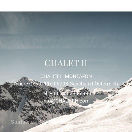
CHALET H
CHALET H MONTAFON
Innere Gosta 11d I 6793 Gaschurn I Österreich
Tel: +43 664 2845 988
info@CHALET-H.com
Startseite
Kontakt
Datenschutz
Impressum