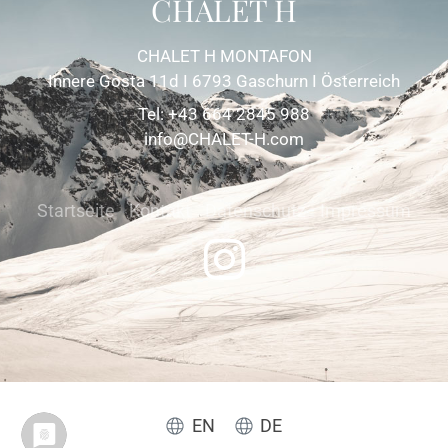
CHALET H
CHALET H MONTAFON
Innere Gosta 11d I 6793 Gaschurn I Österreich
Tel: +43 664 2845 988
info@CHALET-H.com
Startseite
Kontakt
Datenschutz
Impressum
EN
DE